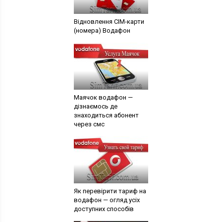
Відновлення СІМ-карти
(номера) Водафон
Маячок водафон —
дізнаємось де
знаходиться абонент
через смс
Як перевірити тариф на
водафон ⁠— огляд усіх
доступних способів