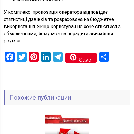
У комплексі пропозиція оператора відповідає
статистиці дзвінків та розрахована на бюджетне
використання. Якщо користувач не хоче стикатися з
обмеженнями, йому можна порадити звичайний
роумінг.
Facebook
Twitter
Pinterest
LinkedIn
Telegram
Поді
Save
Похожие публикации