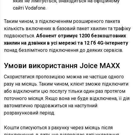
яких не лімітується, знаходиться на офіційному
сайті Vodafone.
Таким чином, з підключенням розширеного пакета
кількість включених в базовий пакет хвилин та трафіку
подвоюється.
Абонент отримує 1200 безкоштовних
хвилин на дзвінки в усі мережі та 12 Гб 4G-інтернету
понад безлімітного підключення до деяких сервісів.
Умови використання Joice MAXX
Скористатися пропозицією можна не частіше одного
разу на місяць. Таким чином, клієнт зможе підключити
або відключити цю послугу тільки один раз протягом
поточного місяця. Якщо вона не буде відключена, її дія
автоматично продовжиться на наступний
розрахунковий період.
Кошти списуються з рахунку через місяць після
підключення, в дату, що відповідає даті укладання