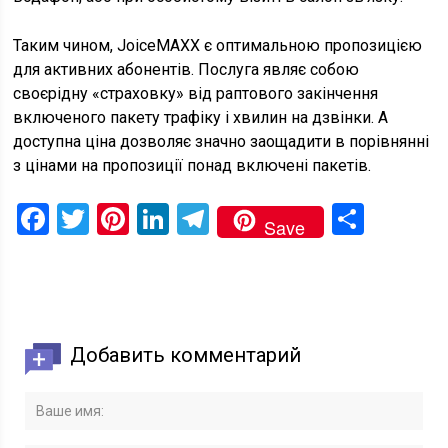
Таким чином, JoiceMAXX є оптимальною пропозицією
для активних абонентів. Послуга являє собою
своєрідну «страховку» від раптового закінчення
включеного пакету трафіку і хвилин на дзвінки. А
доступна ціна дозволяє значно заощадити в порівнянні
з цінами на пропозиції понад включені пакетів.
Facebook
Twitter
Pinterest
LinkedIn
Telegram
Поді
Save
Добавить комментарий