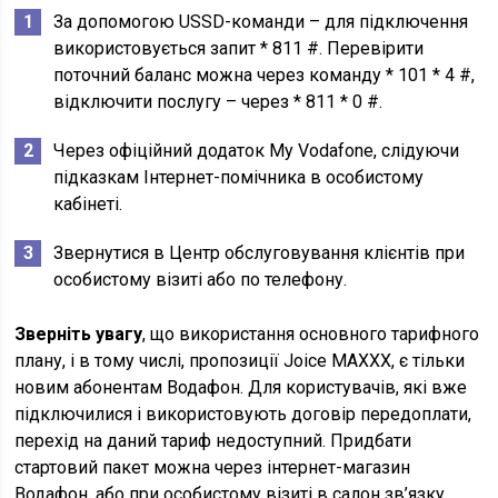
За допомогою USSD-команди – для підключення
використовується запит * 811 #. Перевірити
поточний баланс можна через команду * 101 * 4 #,
відключити послугу – через * 811 * 0 #.
Через офіційний додаток My Vodafone, слідуючи
підказкам Інтернет-помічника в особистому
кабінеті.
Звернутися в Центр обслуговування клієнтів при
особистому візиті або по телефону.
Зверніть увагу
, що використання основного тарифного
плану, і в тому числі, пропозиції Joice MAXXX, є тільки
новим абонентам Водафон. Для користувачів, які вже
підключилися і використовують договір передоплати,
перехід на даний тариф недоступний. Придбати
стартовий пакет можна через інтернет-магазин
Водафон, або при особистому візиті в салон зв’язку.