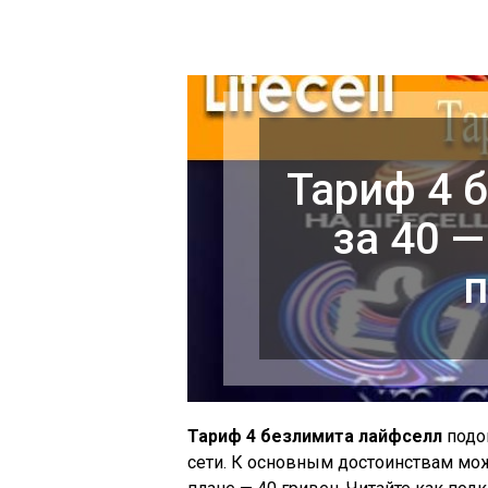
Тариф 4 
за 40 
п
Тариф 4 безлимита лайфселл
подо
сети. К основным достоинствам мож