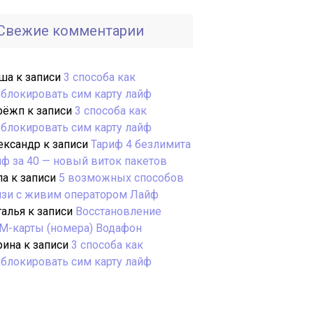
Свежие комментарии
ша
к записи
3 способа как
зблокировать сим карту лайф
рёжп
к записи
3 способа как
зблокировать сим карту лайф
ександр
к записи
Тариф 4 безлимита
йф за 40 — новый виток пакетов
ла
к записи
5 возможных способов
язи с живим оператором Лайф
талья
к записи
Восстановление
М-карты (номера) Водафон
рина
к записи
3 способа как
зблокировать сим карту лайф