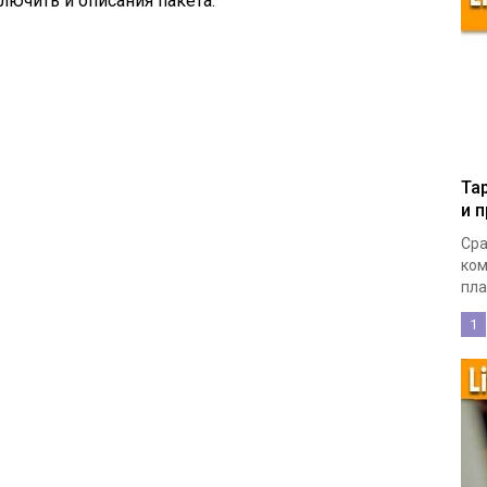
ключить и описания пакета.
Та
и 
Сра
ком
пла
1