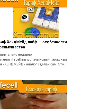
риф ХендМейд лайф — особенности
преимущества
внительно недавно
пания lifecell выпустила новый тарифный
н «ХЕНДМЕЙД« аналог сделай сам. Это...