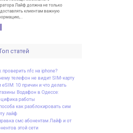
ратора Лайф должна не только
доставлять клиентам важную
ормацию,...
Топ статей
 проверить nfc на iphone?
чему телефон не видит SIM-карту
 eSIM: 10 причин и что делать
газины Водафон в Одессе:
ецифика работы
способа как разблокировать сим
рту лайф
правка смс абонентам Лайф и от
онентов этой сети