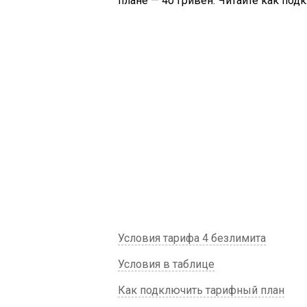
плане — 40 гривен. Читайте как под
Условия тарифа 4 безлимита
Условия в таблице
Как подключить тарифный план