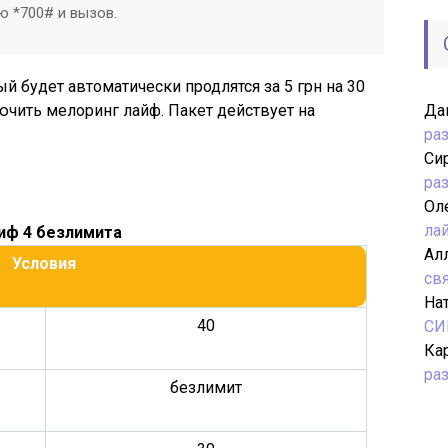
ю *700# и вызов.
й будет автоматически продлятся за 5 грн на 30
ючить мелоринг лайф. Пакет действует на
Да
ра
Си
ра
Ол
ла
иф 4 безлимита
Ал
Условия
св
На
40
СИ
Ка
ра
безлимит