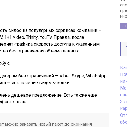
опе
пре
инф
61
еть видео на популярных сервисах компании —
, 1+1 video, Trinity, YouTV. Правда, после
тернет-трафика скорость доступа к указанным
с, но без ограничения объема данных;
сбук;
Как
По
джерам без ограничений — Viber, Skype, WhatsApp,
или
gram — исключение видео-звонки.
Ма
сп
очень дешевое предложение. Есть также еще
3 
фного плана:
ка
От
аб
кет можно заказать новый пакет до окончания