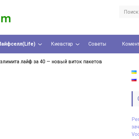
Лайфселл(Life)
Киевстар
Советы
Комент
езлимита лайф за 40 — новый виток пакетов
Ре
за
Vod