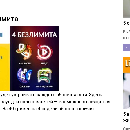
имита
5 
Выб
от 
4
удет устраивать каждого абонента сети. Здесь
слуг для пользователей — возможность общаться
 За 40 гривен на 4 недели абонент получит:
5 
жи
Слу