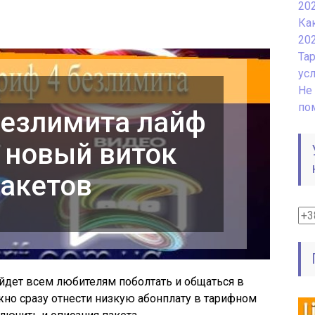
20
Ка
20
Та
ус
Не 
по
безлимита лайф
— новый виток
акетов
йдет всем любителям поболтать и общаться в
но сразу отнести низкую абонплату в тарифном