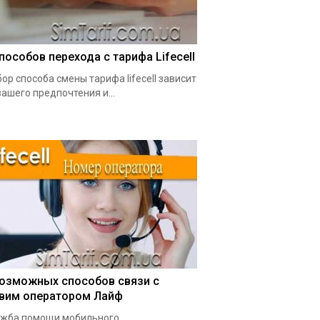
способов перехода с тарифа Lifecell
ор способа смены тарифа lifecell зависит
вашего предпочтения и...
возможных способов связи с
вим оператором Лайф
жба помощи мобильного