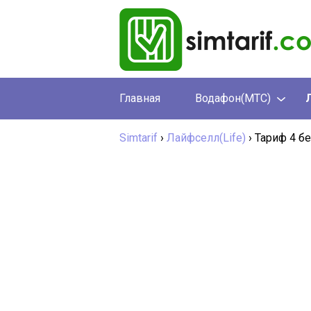
Главная
Водафон(МТС)
Simtarif
›
Лайфселл(Life)
›
Тариф 4 б