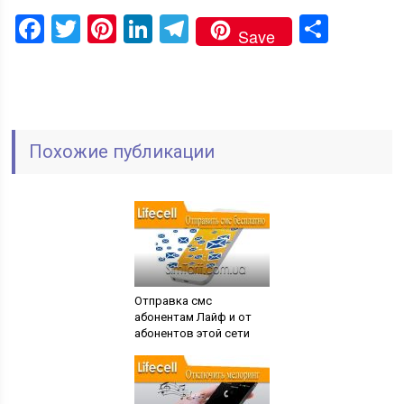
Facebook
Twitter
Pinterest
LinkedIn
Telegram
Отпр
Save
Похожие публикации
Отправка смс
абонентам Лайф и от
абонентов этой сети