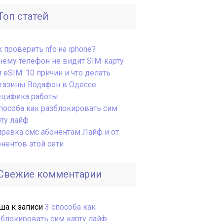
Топ статей
 проверить nfc на iphone?
чему телефон не видит SIM-карту
 eSIM: 10 причин и что делать
газины Водафон в Одессе:
ецифика работы
способа как разблокировать сим
рту лайф
правка смс абонентам Лайф и от
онентов этой сети
Свежие комментарии
ша
к записи
3 способа как
зблокировать сим карту лайф