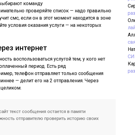
выбирают команду
Си
нимательно проверяйте список — надо правильно
ра
лучит
смс
, если он в этот момент находится в зоне
Ол
айте условия оказания услуги — на некоторых
ла
Ал
св
рез интернет
На
СИ
ость воспользоваться услугой тем, у кого нет
Ка
оплаченный период. Есть ряд
ра
ример, телефон отправляет только сообщения
линнее — делит его на 2 отправления. Через
 целиком.
сайт текст сообщения остается в памяти
жность отправителю проверить историю своих