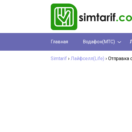
Главная
Водафон(МТС)
Simtarif
›
Лайфселл(Life)
›
Отправка 