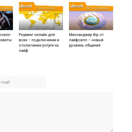
фселл
Роуминг онлайн для
Мессенджер Bip от
советы
всех – подключение и
лайфселл – новый
отключение услуги на
уровень общения
лайф