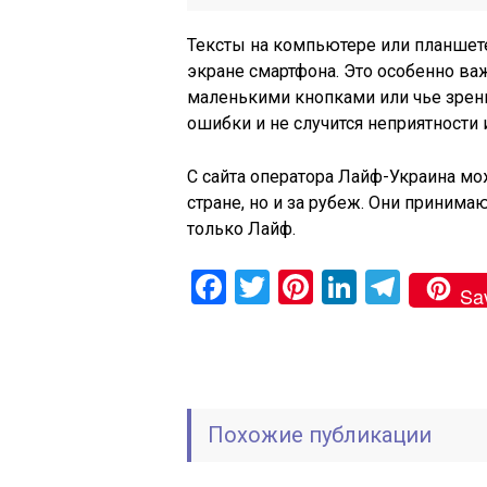
Тексты на компьютере или планшете
экране
смартфона
. Это особенно в
маленькими кнопками или чье зрени
ошибки и не случится неприятности и
С сайта оператора
Лайф
-Украина мо
стране, но и за рубеж. Они принима
только
Лайф
.
Facebook
Twitter
Pinterest
LinkedIn
Tele
Sa
Похожие публикации