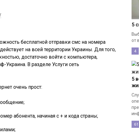
т
5 
Выб
от 
ожность бесплатной отправки
смс
на номера
 действует на всей территории Украины. Для того,
4
ностью, достаточно войти с компьютера,
йф
-Украина. В разделе Услуги сеть
5 
жи
ернет очень прост:
Слу
опе
ообщение;
пре
инф
мер абонента, начиная с + и кода страны;
61
вилами;