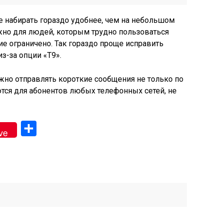
 набирать гораздо удобнее, чем на небольшом
ажно для людей, которым трудно пользоваться
е ограничено. Так гораздо проще исправить
з-за опции «Т9».
жно отправлять короткие сообщения не только по
ются для абонентов любых телефонных сетей, не
gram
Отправить
ve