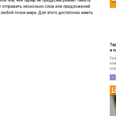
ли тем, чей тариф не предусматривает пакета
ет отправить несколько слов или предложений
любой точки мира. Для этого достаточно иметь
Та
и 
Сра
ком
пла
1