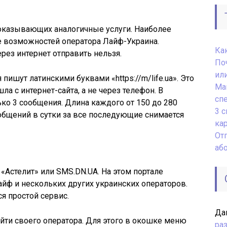
 оказывающих аналогичные услуги. Наиболее
е возможностей оператора
Лайф
-Украина.
Как
рез интернет отправить нельзя.
По
или
пишут латинскими буквами «https://m/life.ua». Это
Ма
ла с интернет-сайта, а не через телефон. В
сп
ько 3 сообщения. Длина каждого от 150 до 280
3 
общений в сутки за все последующие снимается
ка
От
аб
 «
Астелит
» или SMS.DN.UA. На этом портале
айф
и нескольких других украинских операторов.
я простой сервис.
Да
айти своего оператора. Для этого в окошке меню
ра