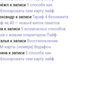
рёжп
к записи
3 способа как
зблокировать сим карту лайф
ександр
к записи
Тариф 4 безлимита
йф за 40 — новый виток пакетов
ла
к записи
5 возможных способов
язи с живим оператором Лайф
талья
к записи
Восстановление
М-карты (номера) Водафон
рина
к записи
3 способа как
зблокировать сим карту лайф