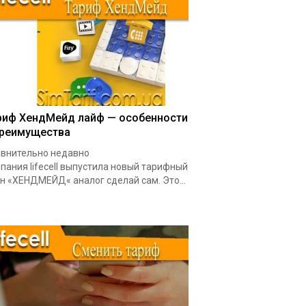
риф ХендМейд лайф — особенности
преимущества
внительно недавно
пания lifecell выпустила новый тарифный
н «ХЕНДМЕЙД« аналог сделай сам. Это...