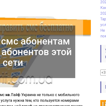
20
Ка
20
Та
ус
Не 
по
 смс абонентам
 абонентов этой
сети
смс
на
Лайф
Украина не только с мобильного
я услуга нужна тем, кто пользуется номерами