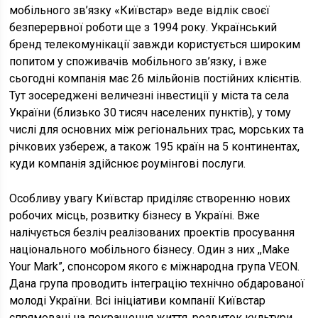
мобільного зв’язку «Київстар» веде відлік своєї
безперервної роботи ще з 1994 року. Український
бренд телекомунікації завжди користується широким
попитом у споживачів мобільного зв’язку, і вже
сьогодні компанія має 26 мільйонів постійних клієнтів.
Тут зосереджені величезні інвестиції у міста та села
України (близько 30 тисяч населених пунктів), у тому
числі для основних між регіональних трас, морських та
річкових узбереж, а також 195 країн на 5 континентах,
куди компанія здійснює роумінгові послуги.
Особливу увагу Київстар приділяє створенню нових
робочих місць, розвитку бізнесу в Україні. Вже
налічується безліч реалізованих проектів просування
національного мобільного бізнесу. Один з них ,,Make
Your Mark”, спонсором якого є міжнародна група VEON.
Дана група проводить інтеграцію технічно обдарованої
молоді України. Всі ініціативи компанії Київстар
спрямовані на покращення життя, розвиток культури,