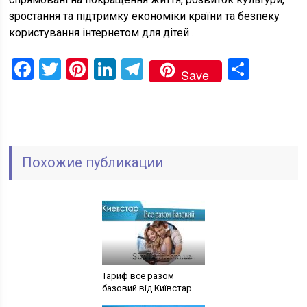
зростання та підтримку економіки країни та безпеку
користування інтернетом для дітей .
Facebook
Twitter
Pinterest
LinkedIn
Telegram
Поді
Save
Похожие публикации
Тариф все разом
базовий від Київстар