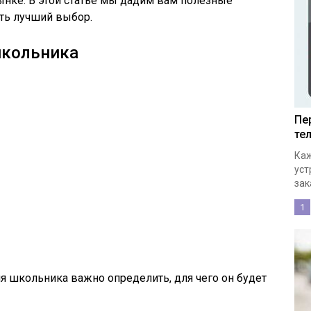
нке. В этой статье мы дадим вам полезные
ть лучший выбор.
школьника
Пе
те
Каж
уст
зак
1
 школьника важно определить, для чего он будет