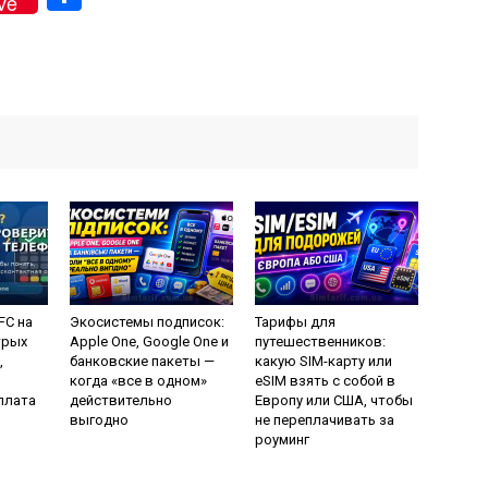
ve
FC на
Экосистемы подписок:
Тарифы для
трых
Apple One, Google One и
путешественников:
,
банковские пакеты —
какую SIM-карту или
когда «все в одном»
eSIM взять с собой в
плата
действительно
Европу или США, чтобы
выгодно
не переплачивать за
роуминг