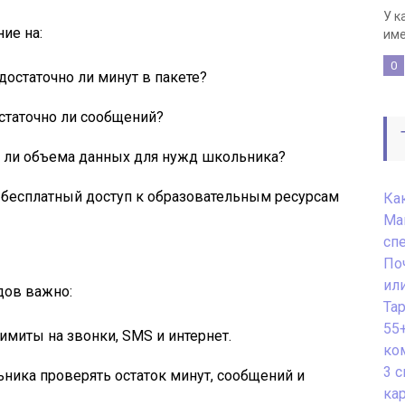
У к
ие на:
име
0
достаточно ли минут в пакете?
статочно ли сообщений?
т ли объема данных для нужд школьника?
 бесплатный доступ к образовательным ресурсам
Как
Ма
сп
По
или
дов важно:
Тар
55+
лимиты на звонки, SMS и интернет.
ко
3 
ьника проверять остаток минут, сообщений и
ка