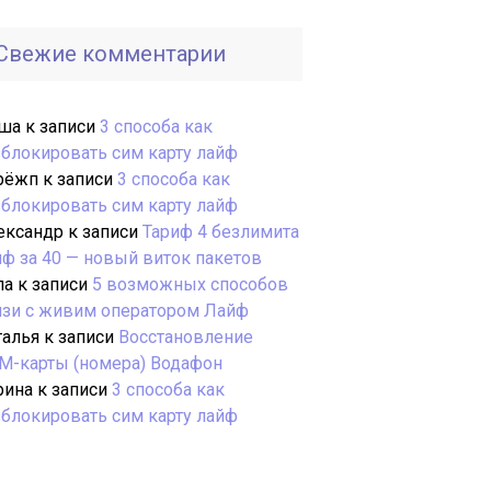
Свежие комментарии
ша
к записи
3 способа как
зблокировать сим карту лайф
рёжп
к записи
3 способа как
зблокировать сим карту лайф
ександр
к записи
Тариф 4 безлимита
йф за 40 — новый виток пакетов
ла
к записи
5 возможных способов
язи с живим оператором Лайф
талья
к записи
Восстановление
М-карты (номера) Водафон
рина
к записи
3 способа как
зблокировать сим карту лайф