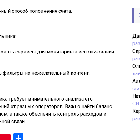
бный способ пополнения счета.
Да
льника:
ра
Си
ровать сервисы для мониторинга использования
ра
Ол
ь фильтры на нежелательный контент.
ла
Ал
св
На
ка требует внимательного анализа его
СИ
ний от разных операторов. Важно найти баланс
Ка
ом, а также обеспечить контроль расходов и
ра
ной связи.
gram
Отправить