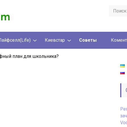
Лайфселл(Life)
Киевстар
Советы
Комент
ифный план для школьника?
Ре
за
Vod