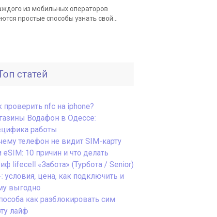
аждого из мобильных операторов
ются простые способы узнать свой...
Топ статей
 проверить nfc на iphone?
газины Водафон в Одессе:
ецифика работы
чему телефон не видит SIM-карту
 eSIM: 10 причин и что делать
иф lifecell «Забота» (Турбота / Senior)
: условия, цена, как подключить и
му выгодно
способа как разблокировать сим
рту лайф