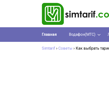
Главная
Водафон(МТС)
Simtarif
›
Советы
›
Как выбрать тар