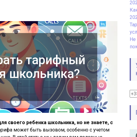
20
Ка
20
Та
ус
Не 
по
рать тарифный
я школьника?
я своего ребенка школьника, но не знаете, с
рифа может быть вызовом, особенно с учетом