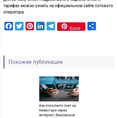
тарифах можно узнать на официальном сайте сотового
оператора.
Facebook
Twitter
Pinterest
LinkedIn
Telegram
Отпр
Save
Похожие публикации
Как пополнить счет на
Киевстаре через
интернет, банковской