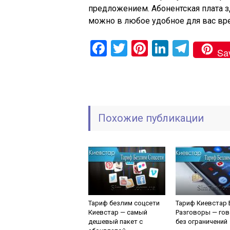
предложением. Абонентская плата зд
можно в любое удобное для вас вре
Facebook
Twitter
Pinterest
LinkedIn
Tele
Sa
Похожие публикации
Тариф безлим соцсети
Тариф Киевстар
Киевстар — cамый
Разговоры — го
дешевый пакет с
без ограничений