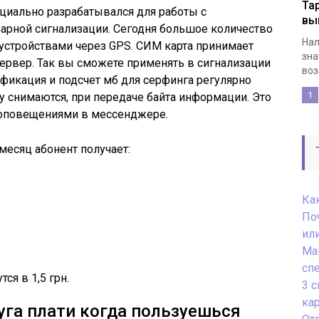
Та
циально разрабатывался для работы с
вы
рной сигнализации. Сегодня большое количество
Нал
устройствами через GPS. СИМ карта принимает
зна
ервер. Так вы сможете применять в сигнализации
воз
ификация и подсчет мб для серфинга регулярно
1
зу снимаются, при передаче байта информации. Это
 оповещениями в
мессенджере
.
 месяц абонент получает:
Как
По
или
Ма
сп
тся в 1,5
грн
.
3 
ка
уга плати когда пользуешься