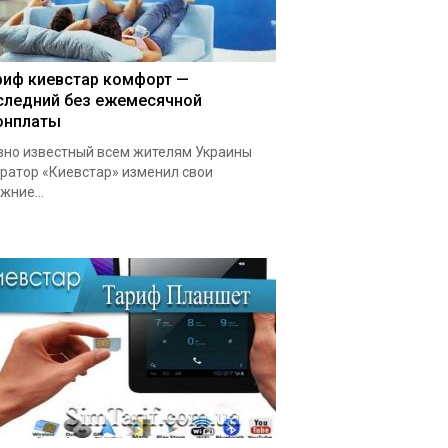
риф киевстар комфорт —
следний без ежемесячной
онплаты
но известный всем жителям Украины
ратор «Киевстар» изменил свои
жние...