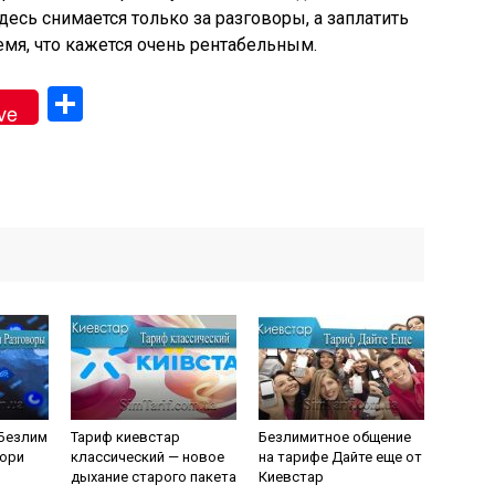
есь снимается только за разговоры, а заплатить
мя, что кажется очень рентабельным.
gram
Отправить
ve
 Безлим
Тариф киевстар
Безлимитное общение
вори
классический — новое
на тарифе Дайте еще от
дыхание старого пакета
Киевстар