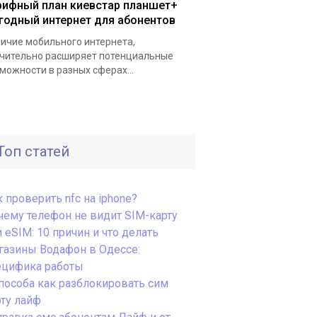
рифный план киевстар планшет+
годный интернет для абонентов
ичие мобильного интернета,
чительно расширяет потенциальные
можности в разных сферах...
Топ статей
 проверить nfc на iphone?
чему телефон не видит SIM-карту
 eSIM: 10 причин и что делать
газины Водафон в Одессе:
ецифика работы
способа как разблокировать сим
рту лайф