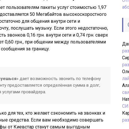
От
аб
ет пользователям пакеты услуг стоимостью 1,97
редоставляется 50 Мегабайтов высокоскоростного
остаточно для общения внутри сети и
почту, послушать музыку. Если этого недостаточно,
сть звонков 0,16
грн
. внутри сети и 0,74
грн
. сверх
т 0,60
грн
., при общении между пользователями
Да
е сообщения за границу.
ра
Си
ра
Ол
ла
зуешься
» дает возможность звонить по телефону
нту предоставляется определённая сумма в долг,
Ал
я услугами провайдера.
св
На
СИ
о для тех, кто желает сэкономить на звонках и
Ка
ные средства. Если вам необходимо совершать
ра
ифы от
Киевстар
станут самым выгодным