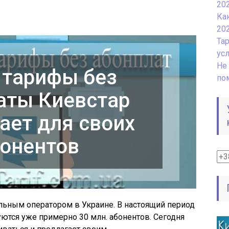
20
Ка
20
Та
ус
Не 
 тарифы без
по
аты Киевстар
ает для своих
онентов
ьным оператором в Украине. В настоящий период
ются уже примерно 30 млн. абонентов. Сегодня