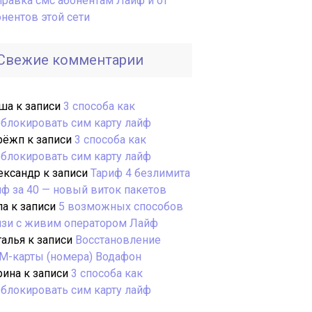
правка смс абонентам Лайф и от
онентов этой сети
Свежие комментарии
ша
к записи
3 способа как
зблокировать сим карту лайф
рёжп
к записи
3 способа как
зблокировать сим карту лайф
ександр
к записи
Тариф 4 безлимита
йф за 40 — новый виток пакетов
ла
к записи
5 возможных способов
язи с живим оператором Лайф
талья
к записи
Восстановление
М-карты (номера) Водафон
рина
к записи
3 способа как
зблокировать сим карту лайф