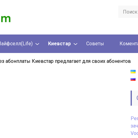
Лайфселл(Life)
Киевстар
Советы
Комента
ез абонплаты Киевстар предлагает для своих абонентов
Ре
за
Vod