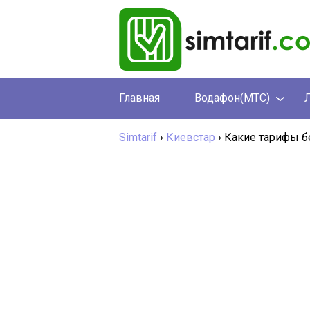
Главная
Водафон(МТС)
Simtarif
›
Киевстар
›
Какие тарифы б