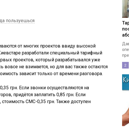
гда пользуешься
Та
по
аб
Дав
ваются от многих проектов ввиду высокой
опе
Киевстаре
разработали специальный тарифный
пре
первых проектов, который разрабатывался уже
2
сь вовсе не взимается, но для вас также остаются
оимость зависит только от времени разговора.
 0,35
грн
. Если звонки осуществляются на
торов, придётся заплатить 0,85
грн
. Если
, стоимость
СМС
-0,35
грн
. Также доступен