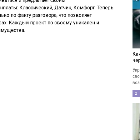
ваться и предлагает своим
онплаты
: Классический, Датчик, Комфорт. Теперь
ько по факту разговора, что позволяет
рах. Каждый проект по своему уникален и
имущества.
Ка
че
Укр
сво
воз
2