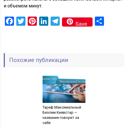
и объемом минут.
Facebook
Twitter
Pinterest
LinkedIn
Telegram
Отпр
Save
Похожие публикации
Тариф Максимальный
Безлим Киевстар —
название говорит за
себя